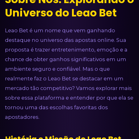
Universo do Leao Bet
Leao Bet é um nome que vem ganhando
destaque no universo das apostas online. Sua
proposta é trazer entretenimento, emoção e a
chance de obter ganhos significativos em um
ambiente seguro e confiável. Mas o que
realmente faz o Leao Bet se destacar em um
mercado tão competitivo? Vamos explorar mais
sobre essa plataforma e entender por que ela se
tornou uma das escolhas favoritas dos
apostadores.