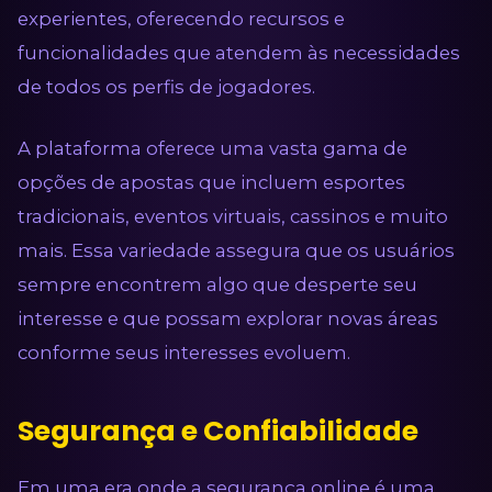
experientes, oferecendo recursos e
funcionalidades que atendem às necessidades
de todos os perfis de jogadores.
A plataforma oferece uma vasta gama de
opções de apostas que incluem esportes
tradicionais, eventos virtuais, cassinos e muito
mais. Essa variedade assegura que os usuários
sempre encontrem algo que desperte seu
interesse e que possam explorar novas áreas
conforme seus interesses evoluem.
Segurança e Confiabilidade
Em uma era onde a segurança online é uma