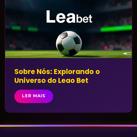
Sobre Nós: Explorando o
Universo do Leao Bet
LER MAIS