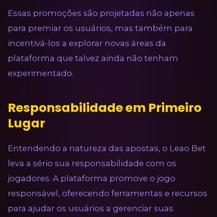
Essas promoções são projetadas não apenas
para premiar os usuários, mas também para
incentivá-los a explorar novas áreas da
plataforma que talvez ainda não tenham
experimentado.
Responsabilidade em Primeiro
Lugar
Entendendo a natureza das apostas, o Leao Bet
leva a sério sua responsabilidade com os
jogadores. A plataforma promove o jogo
responsável, oferecendo ferramentas e recursos
para ajudar os usuários a gerenciar suas