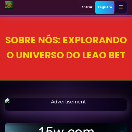
☰
Entrar
Registro
Início
SOBRE NÓS: EXPLORANDO
Bingo online
O UNIVERSO DO LEAO BET
Jueteng
Caça-níqueis
Bacará online
Sobre nós
Notícias Expressas