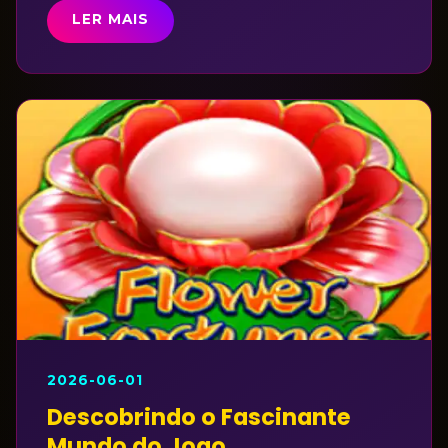
LER MAIS
2026-06-01
Descobrindo o Fascinante
Mundo do Jogo