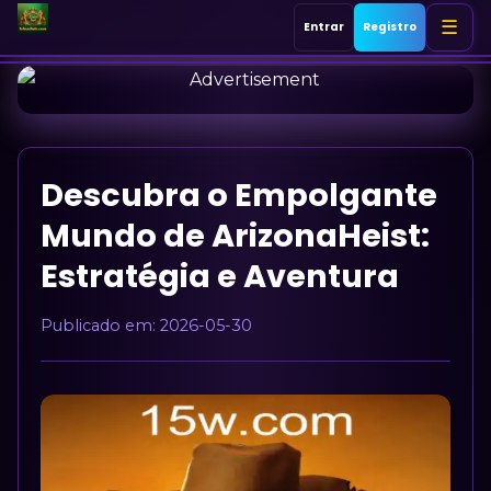
☰
Entrar
Registro
Início
Bingo online
Descubra o Empolgante
Jueteng
Mundo de ArizonaHeist:
Estratégia e Aventura
Caça-níqueis
Publicado em:
2026-05-30
Bacará online
Sobre nós
Notícias Expressas