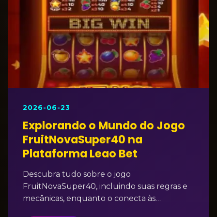
2026-06-23
Explorando o Mundo do Jogo
FruitNovaSuper40 na
Plataforma Leao Bet
Descubra tudo sobre o jogo
FruitNovaSuper40, incluindo suas regras e
mecânicas, enquanto o conecta às
tendências atuais do mercado de jogos.