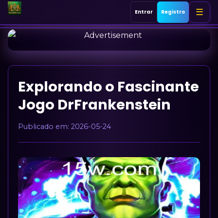
☰
Entrar
Registro
Início
Bingo online
Explorando o Fascinante
Jueteng
Jogo DrFrankenstein
Caça-níqueis
Publicado em:
2026-05-24
Bacará online
Sobre nós
Notícias Expressas