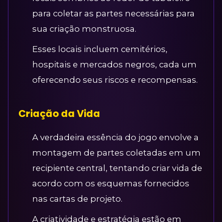
para coletar as partes necessárias para
sua criação monstruosa.
Esses locais incluem cemitérios,
hospitais e mercados negros, cada um
oferecendo seus riscos e recompensas.
Criação da Vida
A verdadeira essência do jogo envolve a
montagem de partes coletadas em um
recipiente central, tentando criar vida de
acordo com os esquemas fornecidos
nas cartas de projeto.
A criatividade e estratégia estão em