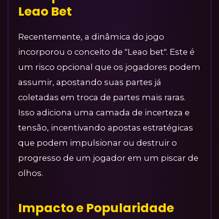
Leao Bet
Recentemente, a dinâmica do jogo
incorporou o conceito de "Leao bet". Este é
um risco opcional que os jogadores podem
assumir, apostando suas partes já
coletadas em troca de partes mais raras.
Isso adiciona uma camada de incerteza e
tensão, incentivando apostas estratégicas
que podem impulsionar ou destruir o
progresso de um jogador em um piscar de
olhos.
Impacto e Popularidade