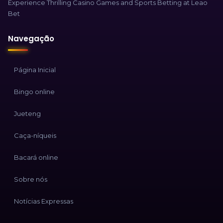
Experience Thrilling Casino Games and Sports Betting at Leao
Bet
Navegação
Página Inicial
Bingo online
Jueteng
Caça-níqueis
Bacará online
Sobre nós
Notícias Expressas