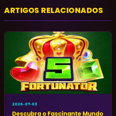
ARTIGOS RELACIONADOS
2026-07-03
Descubra o Fascinante Mundo