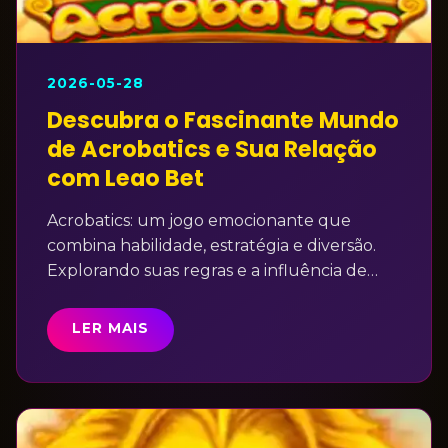
2026-05-28
Descubra o Fascinante Mundo
de Acrobatics e Sua Relação
com Leao Bet
Acrobatics: um jogo emocionante que
combina habilidade, estratégia e diversão.
Explorando suas regras e a influência de
Leao Bet nos jogos atuais.
LER MAIS