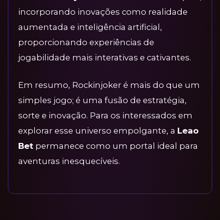
incorporando inovações como realidade
aumentada e inteligência artificial,
proporcionando experiências de
jogabilidade mais interativas e cativantes.
Em resumo, Rockinjoker é mais do que um
simples jogo; é uma fusão de estratégia,
sorte e inovação. Para os interessados em
explorar esse universo empolgante, a
Leao
Bet
permanece como um portal ideal para
aventuras inesquecíveis.