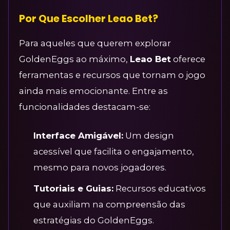
Por Que Escolher Leao Bet?
Para aqueles que querem explorar
GoldenEggs ao máximo,
Leao Bet
oferece
ferramentas e recursos que tornam o jogo
ainda mais emocionante. Entre as
funcionalidades destacam-se:
Interface Amigável:
Um design
acessível que facilita o engajamento,
mesmo para novos jogadores.
Tutoriais e Guias:
Recursos educativos
que auxiliam na compreensão das
estratégias do GoldenEggs.