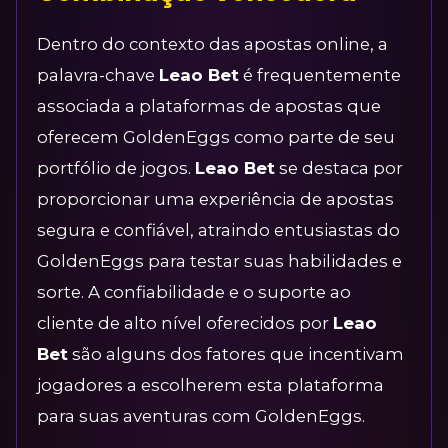
Dentro do contexto das apostas online, a
palavra-chave
Leao Bet
é frequentemente
associada a plataformas de apostas que
oferecem GoldenEggs como parte de seu
portfólio de jogos.
Leao Bet
se destaca por
proporcionar uma experiência de apostas
segura e confiável, atraindo entusiastas do
GoldenEggs para testar suas habilidades e
sorte. A confiabilidade e o suporte ao
cliente de alto nível oferecidos por
Leao
Bet
são alguns dos fatores que incentivam
jogadores a escolherem esta plataforma
para suas aventuras com GoldenEggs.