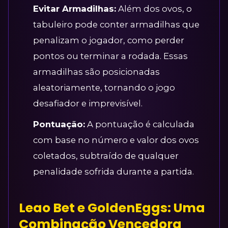
Evitar Armadilhas:
Além dos ovos, o
tabuleiro pode conter armadilhas que
penalizam o jogador, como perder
pontos ou terminar a rodada. Essas
armadilhas são posicionadas
aleatoriamente, tornando o jogo
desafiador e imprevisível.
Pontuação:
A pontuação é calculada
com base no número e valor dos ovos
coletados, subtraído de qualquer
penalidade sofrida durante a partida.
Leao Bet e GoldenEggs: Uma
Combinação Vencedora