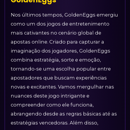
Nos últimos tempos, GoldenEggs emergiu
como um dos jogos de entretenimento
mais cativantes no cenário global de
apostas online. Criado para capturar a
imaginação dos jogadores, GoldenEggs
combina estratégia, sorte e emoção,
tornando-se uma escolha popular entre
apostadores que buscam experiências
novas e excitantes. Vamos mergulhar nas
nuances deste jogo intrigante e
compreender como ele funciona,
abrangendo desde as regras básicas até as
estratégias vencedoras. Além disso,